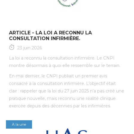
ARTICLE - LA LOI A RECONNU LA
CONSULTATION INFIRMIÈRE.
23 juin 2026
La loi a reconnu la consultation infirmière. Le CNPI
montre désormais à quoi elle ressemble sur le terrain.
En mai dernier, le CNPI publiait un premier avis
consacré à la consultation infirmière. L’objectif était
clair : rappeler que la loi du 27 juin 2025 n’a pas créé une
pratique nouvelle, mais reconnu une réalité clinique
exercée depuis des décennies par les infirmières.
À la une