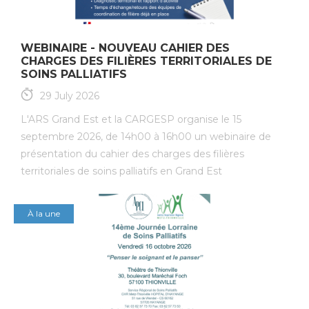
WEBINAIRE - NOUVEAU CAHIER DES
CHARGES DES FILIÈRES TERRITORIALES DE
SOINS PALLIATIFS
29 July 2026
L'ARS Grand Est et la CARGESP organise le 15
septembre 2026, de 14h00 à 16h00 un webinaire de
présentation du cahier des charges des filières
territoriales de soins palliatifs en Grand Est
À la une