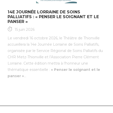
14E JOURNÉE LORRAINE DE SOINS
PALLIATIFS : « PENSER LE SOIGNANT ET LE
PANSER »
15 juin 2026
Le vendredi 16 octobre 2026, le Théâtre de Thionville
accueillera la 14e Journée Lorraine de Soins Palliatifs,
organisée par le Service Régional de Soins Palliatifs du
CHR Metz-Thionville et l’Association Pierre Clément
Lorraine. Cette édition mettra à l’honneur une
thématique essentielle :
« Penser le soignant et le
panser »
...