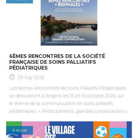
6ÈMES RENCONTRES DE LA SOCIÉTÉ
FRANÇAISE DE SOINS PALLIATIFS
PÉDIATRIQUES
29 July 2026
Les 6èmes Rencontres de Soins Palliatifs Pédiatriques
se dérouleront à Angers, les 15 et 16 octobre 2026, sur
le thème de la communication en soins palliatifs
pédiatriques : « Petits patients, grandes conversations ».
À la une