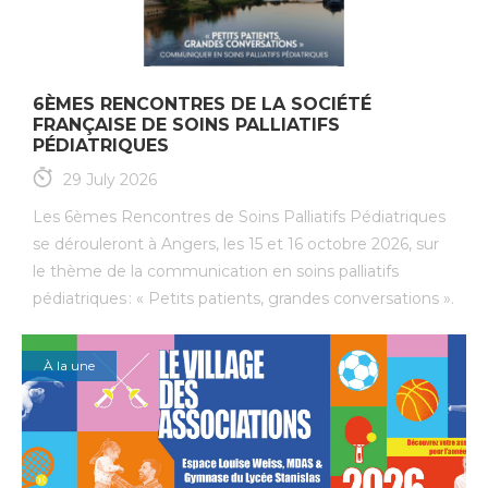
6ÈMES RENCONTRES DE LA SOCIÉTÉ
FRANÇAISE DE SOINS PALLIATIFS
PÉDIATRIQUES
29 July 2026
Les 6èmes Rencontres de Soins Palliatifs Pédiatriques
se dérouleront à Angers, les 15 et 16 octobre 2026, sur
le thème de la communication en soins palliatifs
pédiatriques : « Petits patients, grandes conversations ».
À la une