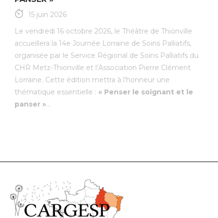
15 juin 2026
Le vendredi 16 octobre 2026, le Théâtre de Thionville
accueillera la 14e Journée Lorraine de Soins Palliatifs,
organisée par le Service Régional de Soins Palliatifs du
CHR Metz-Thionville et l’Association Pierre Clément
Lorraine. Cette édition mettra à l’honneur une
thématique essentielle :
« Penser le soignant et le
panser »
...