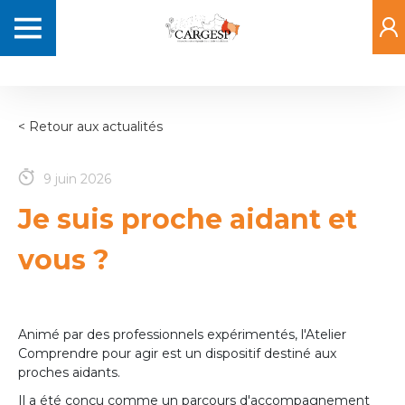
Aller
Navigation
au
principale
contenu
principal
< Retour aux actualités
9 juin 2026
Je suis proche aidant et
vous ?
Animé par des professionnels expérimentés, l'Atelier
Comprendre pour agir est un dispositif destiné aux
proches aidants.
Il a été conçu comme un parcours d'accompagnement