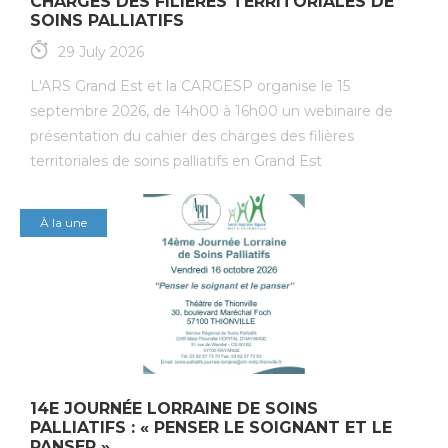
CHARGES DES FILIÈRES TERRITORIALES DE
SOINS PALLIATIFS
29 July 2026
L'ARS Grand Est et la CARGESP organise le 15
septembre 2026, de 14h00 à 16h00 un webinaire de
présentation du cahier des charges des filières
territoriales de soins palliatifs en Grand Est
À la une
14E JOURNÉE LORRAINE DE SOINS
PALLIATIFS : « PENSER LE SOIGNANT ET LE
PANSER »