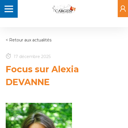
Aller
Navigation
au
principale
contenu
principal
< Retour aux actualités
17 décembre 2025
Focus sur Alexia
DEVANNE