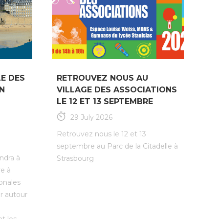
E DES
RETROUVEZ NOUS AU
N
VILLAGE DES ASSOCIATIONS
LE 12 ET 13 SEPTEMBRE
29 July 2026
Retrouvez nous le 12 et 13
septembre au Parc de la Citadelle à
ndra à
Strasbourg
e à
ionales
er autour