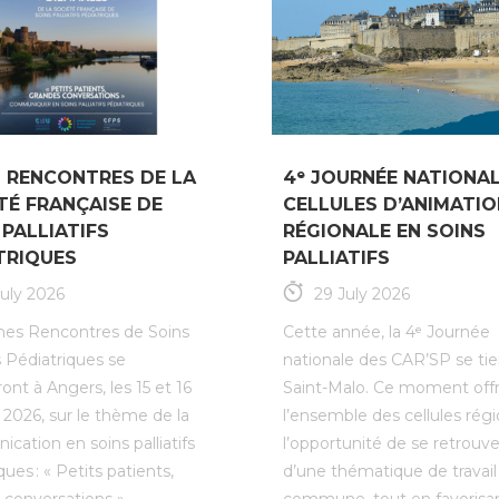
 RENCONTRES DE LA
4ᵉ JOURNÉE NATIONAL
TÉ FRANÇAISE DE
CELLULES D’ANIMATIO
 PALLIATIFS
RÉGIONALE EN SOINS
TRIQUES
PALLIATIFS
July 2026
29 July 2026
es Rencontres de Soins
Cette année, la 4ᵉ Journée
fs Pédiatriques se
nationale des CAR’SP se tie
ont à Angers, les 15 et 16
Saint-Malo. Ce moment offr
 2026, sur le thème de la
l’ensemble des cellules rég
ation en soins palliatifs
l’opportunité de se retrouv
ques : « Petits patients,
d’une thématique de travail