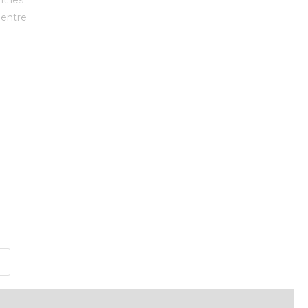
t les
 entre