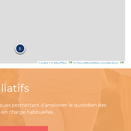
iatifs
iques permettant d'améliorer le quotidien des
es en charge habituelles.