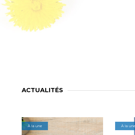
ACTUALITÉS
À la une
À la un