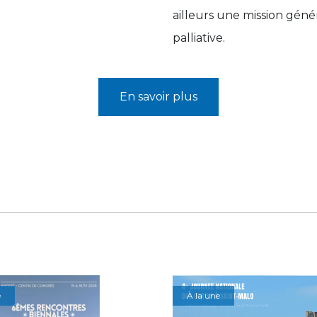
ailleurs une mission génér
palliative.
En savoir plus
e
À la une