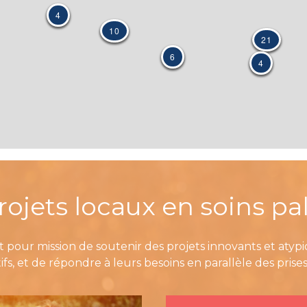
rojets locaux en soins pall
 pour mission de soutenir des projets innovants et atyp
tifs, et de répondre à leurs besoins en parallèle des pris