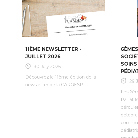
11ÈME NEWSLETTER -
6ÈMES
JUILLET 2026
SOCIÉ
SOINS
30 July 2026
PÉDIA
Découvrez la 11ème édition de la
29 
newsletter de la CARGESP
Les 6èm
Palliati
dérouler
octobre
communic
pédiatri