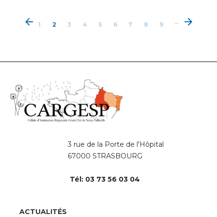
Page
Page
Page
Page
Page
Page
Page
Page
Page
Pagination
…
1
2
courante
3
4
5
6
7
8
9
3 rue de la Porte de l'Hôpital
67000 STRASBOURG
Tél: 03 73 56 03 04
Pied
ACTUALITÉS